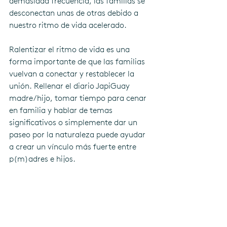
demasiada frecuencia, las familias se 
desconectan unas de otras debido a 
nuestro ritmo de vida acelerado. 
Ralentizar el ritmo de vida es una 
forma importante de que las familias 
vuelvan a conectar y restablecer la 
unión. Rellenar el diario JapiGuay 
madre/hijo, tomar tiempo para cenar 
en familia y hablar de temas 
significativos o simplemente dar un 
paseo por la naturaleza puede ayudar 
a crear un vínculo más fuerte entre 
p(m)adres e hijos. 
Además, bajar el ritmo permite a las 
personas mirar dentro de sí mismas y 
hacer los cambios necesarios en su 
estilo de vida que pueden beneficiar no 