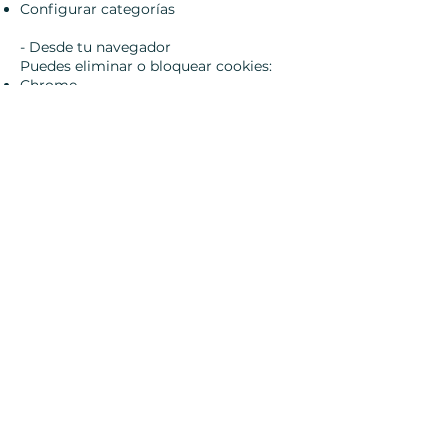
Configurar categorías
- Desde tu navegador
Puedes eliminar o bloquear cookies:
Chrome
Firefox
Safari
Edge
(Consulta su sección de "Configuración"
→ "Privacidad y seguridad" →
"Cookies").
- Retirar tu consentimiento en
cualquier momento
Puedes cambiar tus preferencias
clicando en:
“Configurar cookies” (incluye este
enlace fijo en tu footer).
5. ¿Por qué usamos cookies?
Para:
Mejorar la velocidad y seguridad de la
web
Recordar tus preferencias