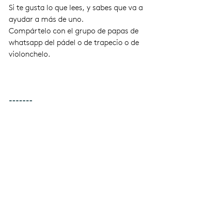
Si te gusta lo que lees, y sabes que va a 
ayudar a más de uno.
Compártelo con el grupo de papas de 
whatsapp del pádel o de trapecio o de 
violonchelo.
-------
Cada día un correo con una idea 
inspiradora
 "que te ayudará a ser 
mejor mamá o papá"
Ahora, puedes empezar a ayudar a tus 
hijos, de verdad.
Puedes leer los correos o puedes 
ignorarlos.     
Aquí te une
s al Club de madres 
molonas