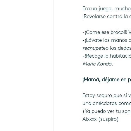
Era un juego, muchos
¡Revelarse contra la 
-¡Come ese brócoli! 
-¡Lávate las manos 
rechupet
eo los dedos
-!Recoge la habitaci
Marie Kondo.
¡Mamá, déjame en p
Estoy seguro que si v
una anécdotas como
(Ya puedo ver tu son
Aixxxx (suspiro)