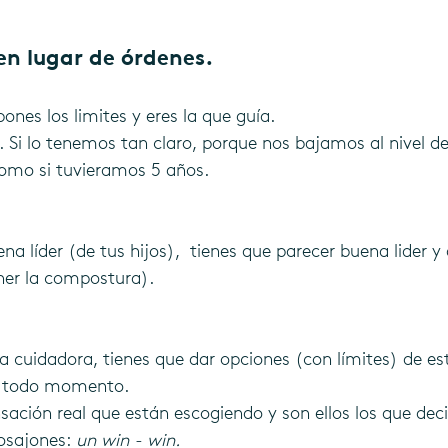
en lugar de órdenes.
pones los limites y eres la que guía. 
 Si lo tenemos tan claro, porque nos bajamos al nivel de
omo si tuvieramos 5 años.
ena líder (de tus hijos),  tienes que parecer buena lider y
er la compostura).
a cuidadora, tienes que dar opciones (con límites) de es
en todo momento.
nsación real que están escogiendo y son ellos los que dec
osajones:
 un win - win.