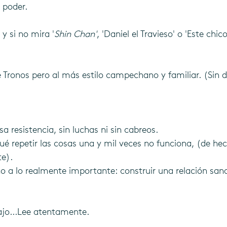
 poder.
y si no mira '
Shin Chan'
, 'Daniel el Travieso' o 'Este chic
Tronos pero al más estilo campechano y familiar. (Sin d
a resistencia, sin luchas ni sin cabreos.
é repetir las cosas una y mil veces no funciona, (de hec
e). 
oco a lo realmente importante: construir una relación sana
ajo...Lee atentamente.