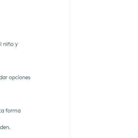
l niño y 
 dar opciones 
ta forma 
iden.