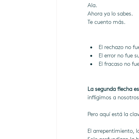
Ala.
Ahora ya lo sabes.
Te cuento más.
El rechazo no fu
El error no fue s
El fracaso no fu
La segunda flecha es
infligimos a nosotro
Pero aquí está la clav
El arrepentimiento, l