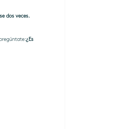
rse dos veces.
pregúntate:
¿Es 