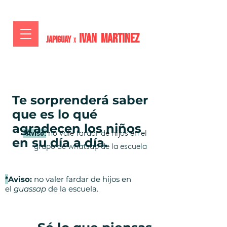
IVAN MARTiNEZ
JAPIGUAY
x
Te
sorprenderá
saber
que es lo qué
agradecen los niños
no vale fardar de hijos en el
*Aviso:
en su día a día.
grupo
de
whatsap de la escuela
*
Aviso:
no valer fardar de hijos en
el
guassap
de la escuela.