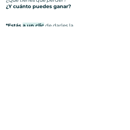
¿Qué tienes que
perder
?
¿Y cuánto puedes ganar?
*Estás
a un clic
de darles la
oportunidad.