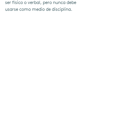
ser físico o verbal, pero nunca debe 
usarse como medio de disciplina.
(Suena raro que te lo diga, pero nos 
hemos criado a golpe de  lanzamiento 
de zapatilla y bofetada en la cara. ¿A 
caso estamos tan mal?)
Mira, lee, cómprate algún libro o haz 
cursos de disciplina positiva. Las cosas 
han cambiado y ya no se lleva eso de 
cachetes, ni lanzar zapatillas.
Hay muchas técnicas de disciplina 
positiva que puede usar para enseñarle 
a su hijo cómo comportarse 
apropiadamente. Estos incluyen 
elogiarlos cuando hacen algo bueno, 
darles opciones, ignorar el mal 
comportamiento y quitarles privilegios.