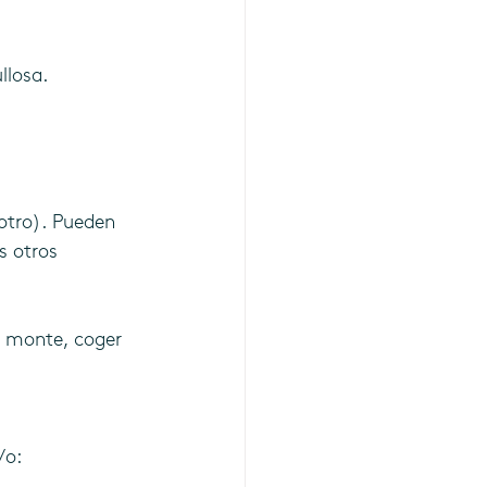
ullosa.
otro). Pueden 
s otros 
el monte, coger 
/o: 